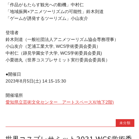
「作品がもたらす観光への動機」中村仁
「地域振興×アニメツーリズムの可能性」鈴木則道
「ゲームが誘発するツーリズム」小山友介
登壇者
鈴木則道（一般社団法人アニメツーリズム協会専務理事）
小山友介（芝浦工業大学, WCS学術委員会委員）
中村仁（跡見学園女子大学, WCS学術委員会委員)
小栗徳丸（世界コスプレサミット実行委員会委員長）
●開催日
2023年8月5日(土) 14:15-15:30
開催場所
愛知県立芸術文化センター アートスペースX(地下2階)
未分類
世界コスプレサミット2021 WCS学術委